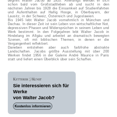
beginnt Walter Jacob ab 1920. Allerdings wendet er sich
schon bald vom Großstadtleben ab und sucht in den
nächsten Jahren bis 1928 die Einsamkeit auf Studienfahrten
und Aufenthalten auf Hallig Hooge, in Oberbayern, der
Lausitz, in der Schweiz, Österreich und Jugoslawien.
Bis 1945 lebt Walter Jacob vornehmlich in München und
Dachau. In dieser Zeit ist sein Leben von wirtschaftlicher Not,
depressiven Phasen und Widersprüchen in seinem Leben und
Werk bestimmt. In den Folgejahren lebt Walter Jacob in
Hindelang im Allgäu und arbeitet an dramatisch bewegten
Szenen, oft mit biblischen Themen, in denen er die
Vergangenheit reflektiert.
Daneben entstehen aber auch farbfrohe abstrakte
Landschaften. Jacobs größte Ausstellung mit über 200
Werken findet 1956 in der Galerie André Maurice in Paris
statt und liefert einen Überblick über sein Schaffen.
Sie interessieren sich für
Werke
von Walter Jacob?
Kostenlos informieren