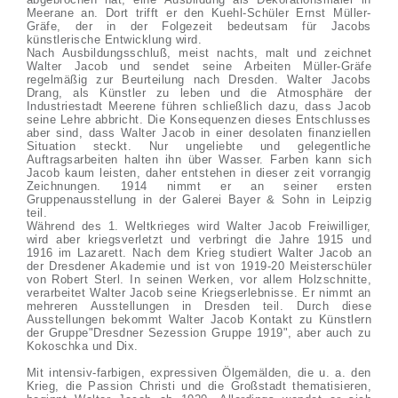
Meerane an. Dort trifft er den Kuehl-Schüler Ernst Müller-
Gräfe, der in der Folgezeit bedeutsam für Jacobs
künstlerische Entwicklung wird.
Nach Ausbildungsschluß, meist nachts, malt und zeichnet
Walter Jacob und sendet seine Arbeiten Müller-Gräfe
regelmäßig zur Beurteilung nach Dresden. Walter Jacobs
Drang, als Künstler zu leben und die Atmosphäre der
Industriestadt Meerene führen schließlich dazu, dass Jacob
seine Lehre abbricht. Die Konsequenzen dieses Entschlusses
aber sind, dass Walter Jacob in einer desolaten finanziellen
Situation steckt. Nur ungeliebte und gelegentliche
Auftragsarbeiten halten ihn über Wasser. Farben kann sich
Jacob kaum leisten, daher entstehen in dieser zeit vorrangig
Zeichnungen. 1914 nimmt er an seiner ersten
Gruppenausstellung in der Galerei Bayer & Sohn in Leipzig
teil.
Während des 1. Weltkrieges wird Walter Jacob Freiwilliger,
wird aber kriegsverletzt und verbringt die Jahre 1915 und
1916 im Lazarett. Nach dem Krieg studiert Walter Jacob an
der Dresdener Akademie und ist von 1919-20 Meisterschüler
von Robert Sterl. In seinen Werken, vor allem Holzschnitte,
verarbeitet Walter Jacob seine Kriegserlebnisse. Er nimmt an
mehreren Ausstellungen in Dresden teil. Durch diese
Ausstellungen bekommt Walter Jacob Kontakt zu Künstlern
der Gruppe"Dresdner Sezession Gruppe 1919", aber auch zu
Kokoschka und Dix.
Mit intensiv-farbigen, expressiven Ölgemälden, die u. a. den
Krieg, die Passion Christi und die Großstadt thematisieren,